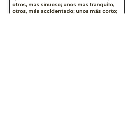
otros, más sinuoso; unos más tranquilo, 
otros, más accidentado; unos más corto; 
otros, más largo. Algunos son transitorios 
y pasajeros; otros más permanentes y 
estables. En la medida en que lo vamos 
transitando, lo vamos aceptando. El 
camino nunca es fácil. Tropezamos, 
caemos y nos levantamos. Tal es el 
PEREGRINO
La palabra “peregrino” deriva del latín 
“peregrinus” y se refiere a la persona que 
en la Antigüedad y en la Edad Media 
viajaba a países extranjeros, donde 
generalmente no tenía derecho de 
ciudadanía. El término viene de la 